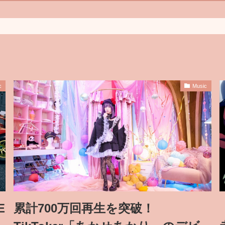
c
Music
E
累計700万回再生を突破！