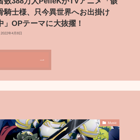
者数388万人PelleKがTVアニメ「骸
骨騎士様、只今異世界へお出掛け
中」OPテーマに大抜擢！
2022年4月8日
Music