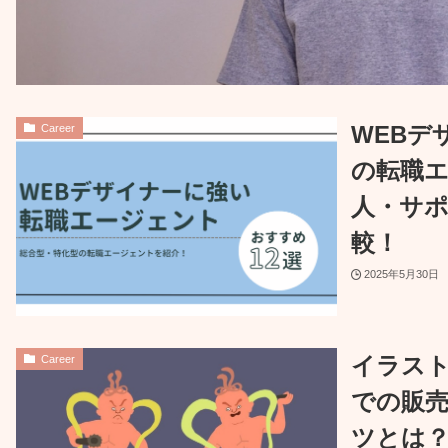
WEBデ
Career
の転職エ
人・サ
較！
2025年5月30日
イラス
Career
での販
ツとは