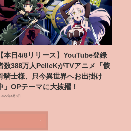
【本日4/8リリース】YouTube登録
者数388万人PelleKがTVアニメ「骸
骨騎士様、只今異世界へお出掛け
中」OPテーマに大抜擢！
2022年4月8日