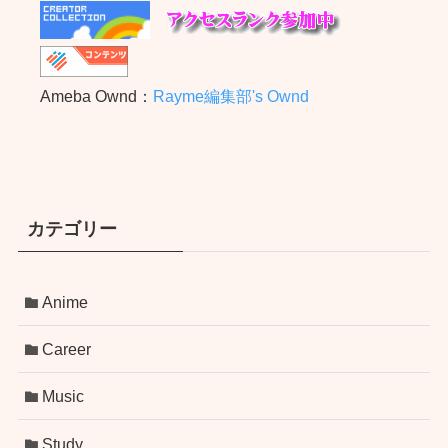
Ameba Ownd：
Rayme編集部's Ownd
カテゴリー
Anime
Career
Music
Study