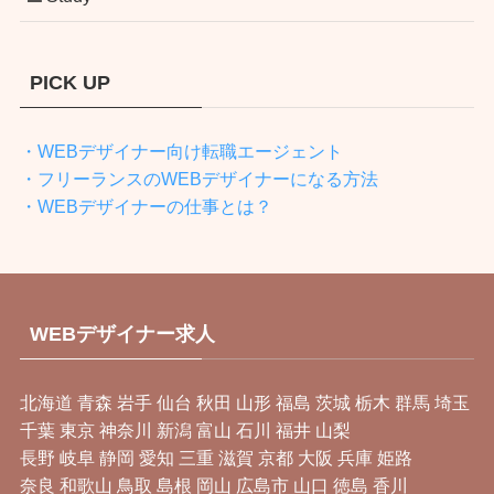
PICK UP
・WEBデザイナー向け転職エージェント
・フリーランスのWEBデザイナーになる方法
・WEBデザイナーの仕事とは？
WEBデザイナー求人
北海道
青森
岩手
仙台
秋田
山形
福島
茨城
栃木
群馬
埼玉
千葉
東京
神奈川
新潟
富山
石川
福井
山梨
長野
岐阜
静岡
愛知
三重
滋賀
京都
大阪
兵庫
姫路
奈良
和歌山
鳥取
島根
岡山
広島市
山口
徳島
香川