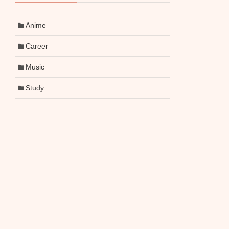
Anime
Career
Music
Study