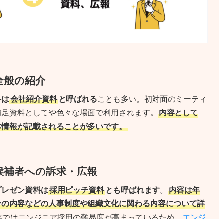
全般の紹介
料は
会社紹介資料
と呼ばれる
ことも多い。初対面のミーティ
補足資料としてや色々な場面で利用されます。
内容として
本情報が記載されることが多いです。
候補者への訴求・広報
プレゼン資料は
採用ピッチ資料
とも呼ばれます
。
内容は年
ンの内容などの人事制度や組織文化に関わる内容について詳
年ではエンジニア採用の難易度が高まっているため、
エンジ