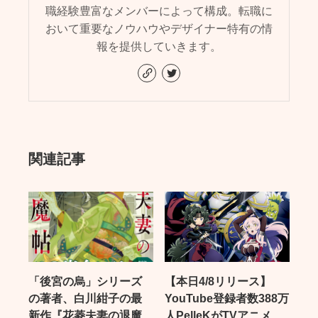
職経験豊富なメンバーによって構成。転職に
おいて重要なノウハウやデザイナー特有の情
報を提供していきます。
関連記事
「後宮の烏」シリーズ
【本日4/8リリース】
の著者、白川紺子の最
YouTube登録者数388万
新作『花菱夫妻の退魔
人PelleKがTVアニメ