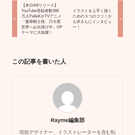
【本日4/8リリース】
YouTube登録者数388
イラストを上手く描く
万人PelleKがTVアニメ
ための３つのコツ｜か
「骸骨騎士様、只今異
も井さんにインタビュ
世界へお出掛け中」OP
ー！
テーマに大抜擢！
この記事を書いた人
Rayme編集部
現役デザイナー、イラストレーターを含む転