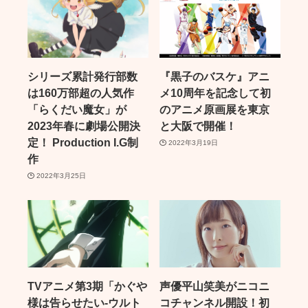
シリーズ累計発行部数
『黒子のバスケ』アニ
は160万部超の人気作
メ10周年を記念して初
「らくだい魔女」が
のアニメ原画展を東京
2023年春に劇場公開決
と大阪で開催！
定！ Production I.G制
2022年3月19日
作
2022年3月25日
TVアニメ第3期「かぐや
声優平山笑美がニコニ
様は告らせたい-ウルト
コチャンネル開設！初