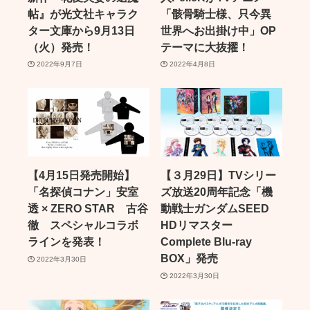
帖』が光文社キャラク
「骸骨騎士様、只今異
ター文庫から9月13日
世界へお出掛け中」OP
（火）発売！
テーマに大抜擢！
2022年9月7日
2022年4月8日
【4月15日発売開始】
【３月29日】TVシリー
「名探偵コナン」安室
ズ放送20周年記念「機
透 × ZERO STAR 古谷
動戦士ガンダムSEED
徹 スペシャルコラボ
HDリマスター
ラインを発表！
Complete Blu-ray
BOX」発売
2022年3月30日
2022年3月30日