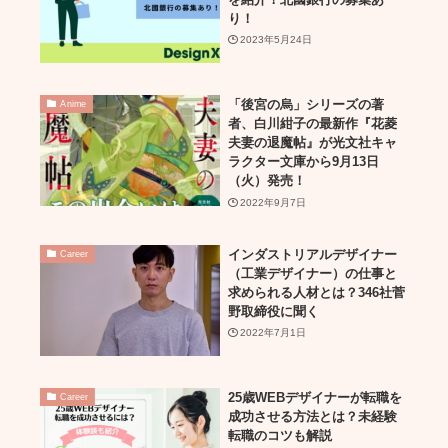
り！
2023年5月24日
「後宮の烏」シリーズの著
Anime
者、白川紺子の最新作『花菱
夫妻の退魔帖』が光文社キャ
ラクター文庫から9月13日
（火）発売！
2022年9月7日
インダストリアルデザイナー
Career
（工業デザイナー）の仕事と
求められる人材とは？346社菅
野取締役に聞く
2022年7月1日
25歳WEBデザイナーが転職を
Career
成功させる方法とは？未経験
転職のコツも解説