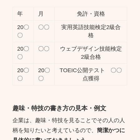
年
月
免許・資格
20〇
〇〇
実用英語技能検定2級合
〇
格
20〇
〇〇
ウェブデザイン技能検定
〇
2級合格
20〇
20〇
TOEIC公開テスト 〇〇
〇
〇
点獲得
趣味・特技の書き方の見本・例文
企業は、趣味・特技を見ることでその人の人
柄を知りたいと考えているので、
簡潔かつに