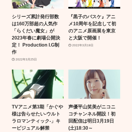
シリーズ累計発行部数
『黒子のバスケ』アニ
は160万部超の人気作
メ10周年を記念して初
「らくだい魔女」が
のアニメ原画展を東京
2023年春に劇場公開決
と大阪で開催！
定！ Production I.G制
2022年3月19日
作
2022年3月25日
TVアニメ第3期「かぐや
声優平山笑美がニコニ
様は告らせたい-ウルト
コチャンネル開設！初
ラロマンティック-」キ
回配信は明日3月19日
ービジュアル解禁
(土)18:30～