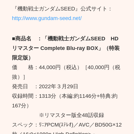
『機動戦士ガンダムSEED』公式サイト：
http://www.gundam-seed.net/
■
商品名
：
「
機動戦士ガンダムSEED
HD
リマスター Complete Blu-ray BOX
」（特装
限定版）
価 格：44,000円（税込）［40,000円（税
抜）］
発売日 ：2022年３月29日
収録時間：1313分（本編:約1146分+特典:約
167分）
※リマスター版全48話収録
スペック：ﾘﾆｱPCM(ｽﾃﾚｵ)／AVC／BD50G×12