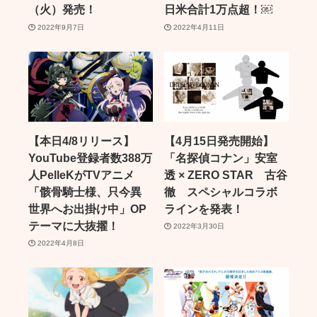
（火）発売！
日米合計1万点超！￼
2022年9月7日
2022年4月11日
【本日4/8リリース】
【4月15日発売開始】
YouTube登録者数388万
「名探偵コナン」安室
人PelleKがTVアニメ
透 × ZERO STAR 古谷
「骸骨騎士様、只今異
徹 スペシャルコラボ
世界へお出掛け中」OP
ラインを発表！
テーマに大抜擢！
2022年3月30日
2022年4月8日