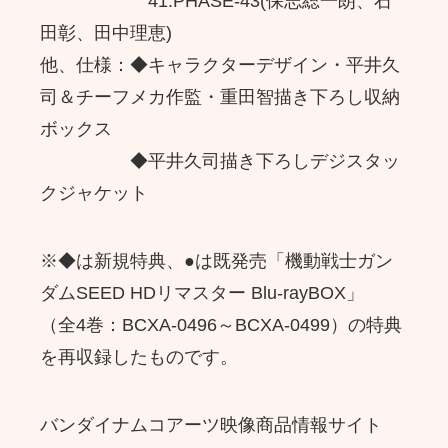
41.PHASE-43(保志総一朗、石
田彰、田中理恵)
他、仕様：◆キャラクターデザイン・平井久
司＆チーフメカ作監・重田智描き下ろし収納
ボックス
◆平井久司描き下ろしデジスタッ
クジャケット
※◆は新規特典、●は既発売「機動戦士ガン
ダムSEED HDリマスター Blu-rayBOX」
（全4巻：BCXA-0496～BCXA-0499）の特典
を再収録したものです。
バンダイナムコアーツ映像商品情報サイト