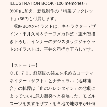
ILLUSTRATION BOOK -100 memories-」
(60P)に加え、新規制作の「特製ブックレッ
ト」(36P)も付属します。
収納BOXのイラストは、キャラクターデザ
イン・平井久司＆チーフメカ作監・重田智描
き下ろし、インナーのデジスタックジャケッ
トのイラストは、平井久司描き下ろしです。
【ストーリー】
Ｃ.Ｅ.７０。経済圏の確立を求めるコーディ
ネイター（ザフト）とナチュラル（地球連
合）の軋轢は「血のバレンタイン」の悲劇に
よってついに武力衝突へと発展した。モビル
スーツを要するザフトを各地で地球軍が圧倒